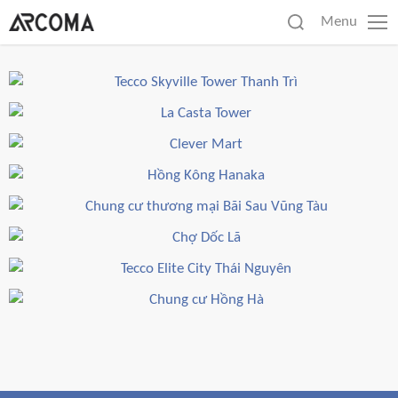
Skip
Tecco Skyville Tower
Tìm
Menu
M
to
kiếm
Thanh Trì
content
cho:
La Casta Tower
Clever Mart
Chung cư thương mại Bãi
Hồng Kông Hanaka
Sau Vũng Tàu
Tecco Elite City Thái
Chợ Dốc Lã
Nguyên
Chung cư Hồng Hà