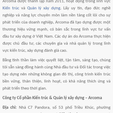
Arcoma được thành lập năm 2011, hoạt động trong lĩnh vực
c
i
a
s
Kiến trúc
và
Quản lý xây dựng
. Lấy uy tín, đạo đức nghề
e
t
i
s
nghiệp và năng lực chuyên môn làm nền tảng cốt lõi cho sự
phát triển của doanh nghiệp, Arcoma đã tạo dựng được một
b
t
l
e
thương hiệu vững mạnh, có bản sắc trong lĩnh vực tư vấn
o
e
n
đầu tư xây dựng ở Việt Nam. Các dự án do Arcoma thực hiện
được chủ đầu tư, các chuyên gia và nhà quản lý trong lĩnh
o
r
g
vực kiến trúc, xây dựng đánh giá cao.
k
e
Bằng tinh thần làm việc quyết liệt, tận tâm, sáng tạo, chúng
r
tôi sẵn sàng đồng hành cùng Nhà đầu tư và Đối tác trong việc
tạo dựng nên những không gian đô thị, công trình kiến trúc
bền vững, thân thiện, linh hoạt, có khả năng thích ứng và
phát triển theo thời gian.
Công ty Cổ phần Kiến trúc & Quản lý xây dựng – Arcoma
Địa chỉ:
Nhà C7 Pandora, số 53 phố Triều Khúc, phường