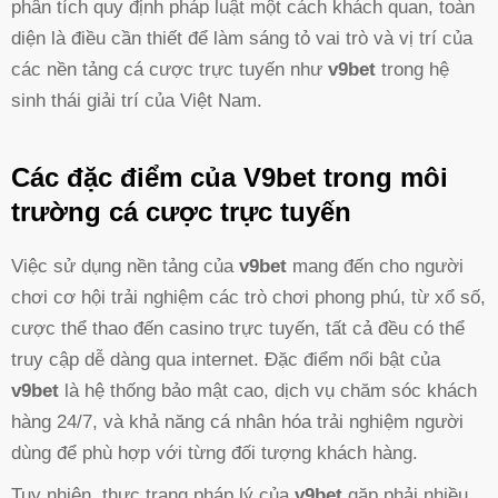
phân tích quy định pháp luật một cách khách quan, toàn
diện là điều cần thiết để làm sáng tỏ vai trò và vị trí của
các nền tảng cá cược trực tuyến như
v9bet
trong hệ
sinh thái giải trí của Việt Nam.
Các đặc điểm của
V9bet
trong môi
trường cá cược trực tuyến
Việc sử dụng nền tảng của
v9bet
mang đến cho người
chơi cơ hội trải nghiệm các trò chơi phong phú, từ xổ số,
cược thể thao đến casino trực tuyến, tất cả đều có thể
truy cập dễ dàng qua internet. Đặc điểm nổi bật của
v9bet
là hệ thống bảo mật cao, dịch vụ chăm sóc khách
hàng 24/7, và khả năng cá nhân hóa trải nghiệm người
dùng để phù hợp với từng đối tượng khách hàng.
Tuy nhiên, thực trạng pháp lý của
v9bet
gặp phải nhiều