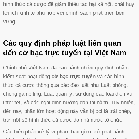
hình thức cá cược để giảm thiểu tác hại xã hội, phát huy
lợi ích kinh tế phù hợp với chính sách phát triển bền
vững.
Các quy định pháp luật liên quan
đến
cờ bạc trực tuyến
tại Việt Nam
Chính phủ Việt Nam đã ban hành nhiều quy định nhằm
kiểm soát hoạt động
cờ bạc trực tuyến
và các hình
thức cá cược thông qua các đạo luật như Luật phòng,
chống gamblting, Luật quản lý, sử dụng các loại dịch vụ
internet, và các nghị định hướng dẫn thi hành. Tuy nhiên,
đến nay, phần lớn hoạt động này vẫn bị coi là trái phép,
trừ một số hình thức cá cược do nhà nước tổ chức.
Các biện pháp xử lý vi phạm bao gồm: xử phạt hành