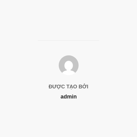
POST AUTHOR
ĐƯỢC TẠO BỞI
admin