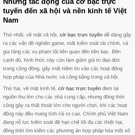
Những tác động của
cờ bạc trực
tuyến
đến xã hội và nền kinh tế Việt
Nam
Thứ nhất, về mặt xã hội,
cờ bạc trực tuyến
dễ dàng gây
ra các vấn đề nghiện game, mất kiểm soát tài chính, và
gia tăng các vụ phạm tội liên quan đến tiền bạc. Bên
cạnh đó, hình thức này còn làm giảm giá trị đạo đức
trong cộng đồng, gây mất niềm tin vào các hoạt động
hợp pháp của Nhà nước và công bằng trong xã hội.
Thứ hai, về mặt kinh tế,
cờ bạc trực tuyến
đem lại
nguồn thu lớn cho các nhà cung cấp, nhưng đồng thời
cũng gây ra thất thoát lớn cho người chơi, khi các hoạt
động này đều mang tính rủi ro cao. Chính phủ Việt Nam
đang nỗ lực kiểm soát để hạn chế tối đa các thiệt hại,
đồng thời tìm kiếm các phương án hợp pháp hóa một số