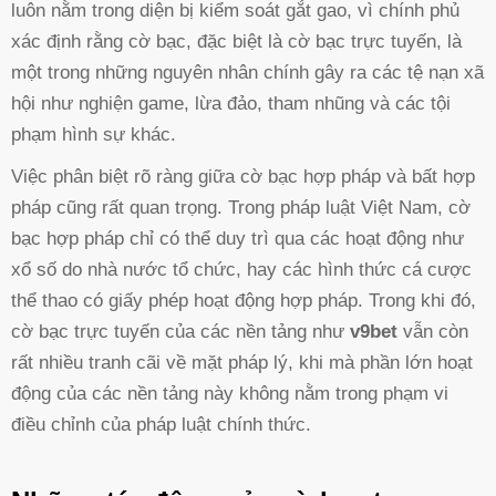
luôn nằm trong diện bị kiểm soát gắt gao, vì chính phủ
xác định rằng cờ bạc, đặc biệt là cờ bạc trực tuyến, là
một trong những nguyên nhân chính gây ra các tệ nạn xã
hội như nghiện game, lừa đảo, tham nhũng và các tội
phạm hình sự khác.
Việc phân biệt rõ ràng giữa cờ bạc hợp pháp và bất hợp
pháp cũng rất quan trọng. Trong pháp luật Việt Nam, cờ
bạc hợp pháp chỉ có thể duy trì qua các hoạt động như
xổ số do nhà nước tổ chức, hay các hình thức cá cược
thể thao có giấy phép hoạt động hợp pháp. Trong khi đó,
cờ bạc trực tuyến của các nền tảng như
v9bet
vẫn còn
rất nhiều tranh cãi về mặt pháp lý, khi mà phần lớn hoạt
động của các nền tảng này không nằm trong phạm vi
điều chỉnh của pháp luật chính thức.