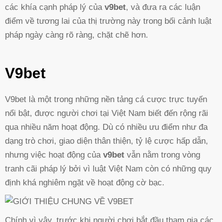
các khía cạnh pháp lý của
v9bet
, và đưa ra các luận
điểm về tương lai của thị trường này trong bối cảnh luật
pháp ngày càng rõ ràng, chặt chẽ hơn.
V9bet
V9bet là một trong những nền tảng cá cược trực tuyến
nổi bật, được người chơi tại Việt Nam biết đến rộng rãi
qua nhiều năm hoạt động. Dù có nhiều ưu điểm như đa
dạng trò chơi, giao diện thân thiện, tỷ lệ cược hấp dẫn,
nhưng việc hoạt động của
v9bet
vẫn nằm trong vòng
tranh cãi pháp lý bởi vì luật Việt Nam còn có những quy
định khá nghiêm ngặt về hoạt động cờ bạc.
Chính vì vậy, trước khi người chơi bắt đầu tham gia các