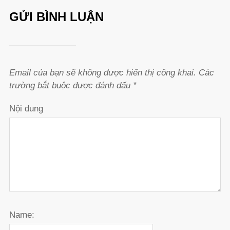
GỬI BÌNH LUẬN
Email của bạn sẽ không được hiển thị công khai.
Các
trường bắt buộc được đánh dấu
*
Nội dung
Name: