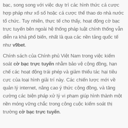
bạc, song song với việc duy trì các hình thức cá cược
hợp pháp như xổ số hoặc cá cược thể thao do nhà nước
tổ chức. Tuy nhiên, thực tế cho thấy, hoạt động cờ bạc
trực tuyến bên ngoài hệ thống pháp luật chính thống vẫn
diễn ra khá phổ biến, nhất là qua các nền tảng quốc tế
như
v9bet
.
Chính sách của Chính phủ Việt Nam trong việc kiểm
soát
cờ bạc trực tuyến
nhằm bảo vệ cộng đồng, hạn
chế các hoạt động trái phép và giảm thiểu tác hại tiêu
cực của loại hình giải trí này. Các chiến lược mới về
quản lý internet, nâng cao ý thức cộng đồng, và tăng
cường các biện pháp xử lý vi phạm giúp hình thành một
nền móng vững chắc trong công cuộc kiểm soát thị
trường
cờ bạc trực tuyến
.