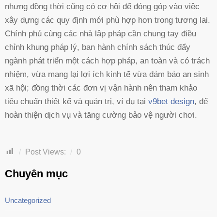
nhưng đồng thời cũng có cơ hội để đóng góp vào việc
xây dựng các quy định mới phù hợp hơn trong tương lai.
Chính phủ cùng các nhà lập pháp cần chung tay điều
chỉnh khung pháp lý, ban hành chính sách thúc đẩy
ngành phát triển một cách hợp pháp, an toàn và có trách
nhiệm, vừa mang lại lợi ích kinh tế vừa đảm bảo an sinh
xã hội; đồng thời các đơn vị vận hành nên tham khảo
tiêu chuẩn thiết kế và quản trị, ví dụ tại
v9bet design
, để
hoàn thiện dịch vụ và tăng cường bảo vệ người chơi.
Post Views:
0
Chuyên mục
Uncategorized