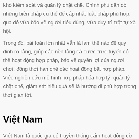
khó kiểm soát và quản lý chặt chẽ. Chính phủ cần có
những biện pháp cụ thể để cập nhật luật pháp phù hợp,
qua đó vừa bảo vệ người tiêu dùng, vừa duy trì trật tự xã
hội.
Trong đó, bài toán lớn nhất vẫn là làm thế nào để quy
định rõ ràng, giúp các nền tảng cá cược trực tuyến có
thể hoạt động hợp pháp, bảo vệ quyền lợi của người
chơi, đồng thời hạn chế các hoạt động bất hợp pháp.
Việc nghiên cứu mô hình hợp pháp hóa hợp lý, quản lý
chặt chẽ, giám sát hiệu quả sẽ là hướng đi phù hợp trong
thời gian tới.
Việt Nam
Việt Nam là quốc gia có truyền thống cấm hoạt động cờ