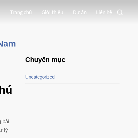
Tìm
Trang chủ
Giới thiệu
Dự án
Liên hệ
kiếm
cho:
 Nam
Chuyên mục
Uncategorized
thú
 bài
ư lý