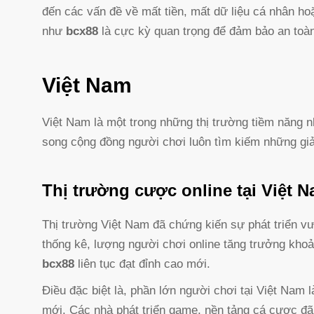
đến các vấn đề về mất tiền, mất dữ liệu cá nhân hoặc
như
bcx88
là cực kỳ quan trọng để đảm bảo an toàn 
Việt Nam
Việt Nam là một trong những thị trường tiềm năng 
song cộng đồng người chơi luôn tìm kiếm những gi
Thị trường cược online tại Việt 
Thị trường Việt Nam đã chứng kiến sự phát triển vư
thống kê, lượng người chơi online tăng trưởng kh
bcx88
liên tục đạt đỉnh cao mới.
Điều đặc biệt là, phần lớn người chơi tại Việt Nam 
mới. Các nhà phát triển game, nền tảng cá cược đã