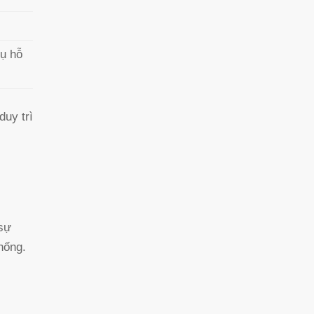
vụ hỗ
duy trì
 sự
hống.