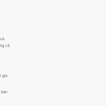
 và
òng cả
m gia
a bàn