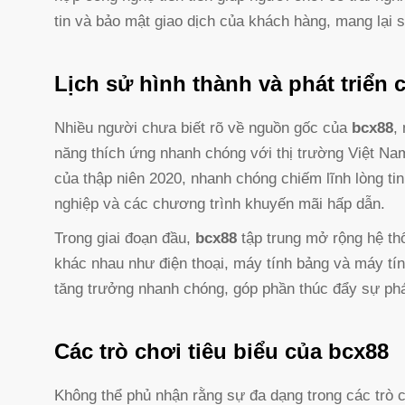
tin và bảo mật giao dịch của khách hàng, mang lại s
Lịch sử hình thành và phát triển
Nhiều người chưa biết rõ về nguồn gốc của
bcx88
,
năng thích ứng nhanh chóng với thị trường Việt Na
của thập niên 2020, nhanh chóng chiếm lĩnh lòng t
nghiệp và các chương trình khuyến mãi hấp dẫn.
Trong giai đoạn đầu,
bcx88
tập trung mở rộng hệ thố
khác nhau như điện thoại, máy tính bảng và máy tí
tăng trưởng nhanh chóng, góp phần thúc đẩy sự phát
Các trò chơi tiêu biểu của
bcx88
Không thể phủ nhận rằng sự đa dạng trong các trò 