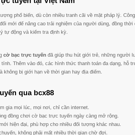
rực tuyến
tại Việt Nam
tượng phổ biến, dù còn nhiều tranh cãi về mặt pháp lý. Côn
 đổi mới để nâng cao trải nghiệm của người dùng, đồng thời 
ý tự động và kiểm tra định kỳ.
ng
cờ bạc trực tuyến
đã giúp thu hút giới trẻ, những người l
h tính. Thêm vào đó, các hình thức thanh toán đa dạng, hỗ tr
à không bị giới hạn về thời gian hay địa điểm.
tuyến
qua
bcx88
m gia mọi lúc, mọi nơi, chỉ cần internet.
 cộng đồng chơi cờ bạc trực tuyến ngày càng mở rộng.
mới hiện đại, phù hợp cho nhiều đối tượng khác nhau.
chuyển, không phải mất nhiều thời gian chờ đợi.