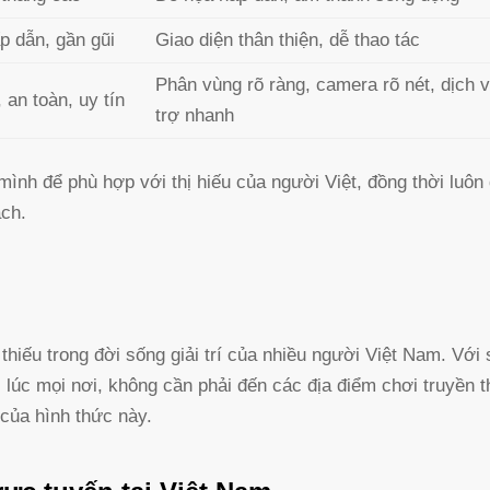
p dẫn, gần gũi
Giao diện thân thiện, dễ thao tác
Phân vùng rõ ràng, camera rõ nét, dịch 
 an toàn, uy tín
trợ nhanh
mình để phù hợp với thị hiếu của người Việt, đồng thời luôn 
ạch.
hiếu trong đời sống giải trí của nhiều người Việt Nam. Với
i lúc mọi nơi, không cần phải đến các địa điểm chơi truyền t
 của hình thức này.