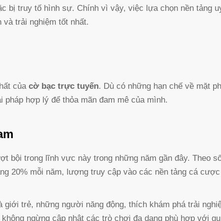
 bị truy tố hình sự. Chính vì vậy, việc lựa chọn nền tảng uy
và trải nghiệm tốt nhất.
nhất của
cờ bạc trực tuyến
. Dù có những hạn chế về mặt ph
ải pháp hợp lý để thỏa mãn đam mê của mình.
Nam
ợt bội trong lĩnh vực này trong những năm gần đây. Theo số
oảng 20% mỗi năm, lượng truy cập vào các nền tảng cá cượ
là giới trẻ, những người năng động, thích khám phá trải ngh
 không ngừng cập nhật các trò chơi đa dạng phù hợp với g