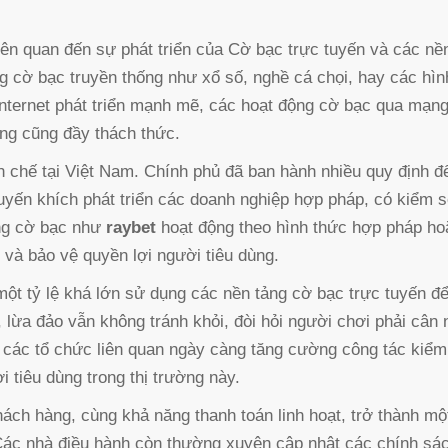
iên quan đến sự phát triển của Cờ bạc trực tuyến và các nề
ng cờ bạc truyền thống như xổ số, nghề cá chọi, hay các hìn
internet phát triển mạnh mẽ, các hoạt động cờ bạc qua mạng
ưng cũng đầy thách thức.
n chế tại Việt Nam. Chính phủ đã ban hành nhiều quy định đ
huyến khích phát triển các doanh nghiệp hợp pháp, có kiểm s
ng cờ bạc như
raybet
hoạt động theo hình thức hợp pháp ho
ý và bảo vệ quyền lợi người tiêu dùng.
ột tỷ lệ khá lớn sử dụng các nền tảng cờ bạc trực tuyến để
o, lừa đảo vẫn không tránh khỏi, đòi hỏi người chơi phải cân
 các tổ chức liên quan ngày càng tăng cường công tác kiểm 
 tiêu dùng trong thị trường này.
hách hàng, cùng khả năng thanh toán linh hoạt, trở thành mộ
Các nhà điều hành còn thường xuyên cập nhật các chính sá