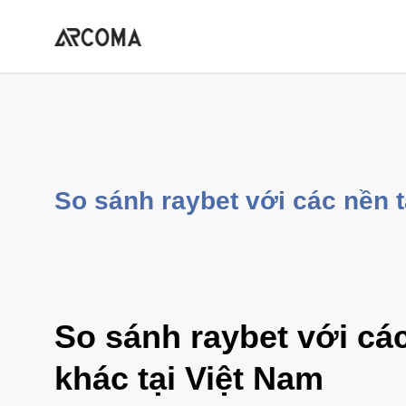
Skip
to
content
So sánh raybet với các nền t
So sánh raybet với cá
khác tại Việt Nam