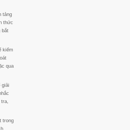
n tảng
h thức
 bắt
ể kiểm
oát
ặc qua
 giải
 nhắc
tra,
t trong
ch