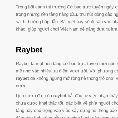
Trong bối cảnh thị trường Cờ bạc trực tuyến ngày 
trong những nền tảng hàng đầu, thu hút đông đảo ng
sách thưởng hấp dẫn. Bài viết này sẽ đi sâu vào p
khác, giúp người chơi Việt Nam dễ dàng đưa ra lựa
Raybet
Raybet là một nền tảng cờ bạc trực tuyến mới nổi 
mẽ nhờ vào nhiều ưu điểm vượt trội. Với phương châ
raybet
đã không ngừng mở rộng hệ thống trò chơi v
nước.
Lịch sử ra đời của
raybet
bắt đầu từ việc nhận thấy
chưa được khai thác tốt, đặc biệt về phía người chơ
tảng này chú trọng vào việc xây dựng hệ thống bảo
đảm bảo tính công bằng và minh bạch của từng vá