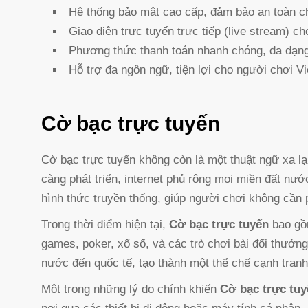
Hệ thống bảo mật cao cấp, đảm bảo an toàn ch
Giao diện trực tuyến trực tiếp (live stream) ch
Phương thức thanh toán nhanh chóng, đa dạng
Hỗ trợ đa ngôn ngữ, tiện lợi cho người chơi V
Cờ bạc trực tuyến
Cờ bạc trực tuyến không còn là một thuật ngữ xa l
càng phát triển, internet phủ rộng mọi miền đất nướ
hình thức truyền thống, giúp người chơi không cần
Trong thời điểm hiện tại,
Cờ bạc trực tuyến
bao gồm
games, poker, xổ số, và các trò chơi bài đổi thưởn
nước đến quốc tế, tạo thành một thể chế cạnh tranh
Một trong những lý do chính khiến
Cờ bạc trực tuy