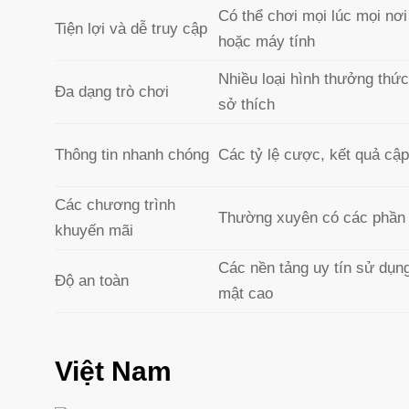
Có thể chơi mọi lúc mọi nơi
Tiện lợi và dễ truy cập
hoặc máy tính
Nhiều loại hình thưởng thứ
Đa dạng trò chơi
sở thích
Thông tin nhanh chóng
Các tỷ lệ cược, kết quả cập
Các chương trình
Thường xuyên có các phần
khuyến mãi
Các nền tảng uy tín sử dụn
Độ an toàn
mật cao
Việt Nam