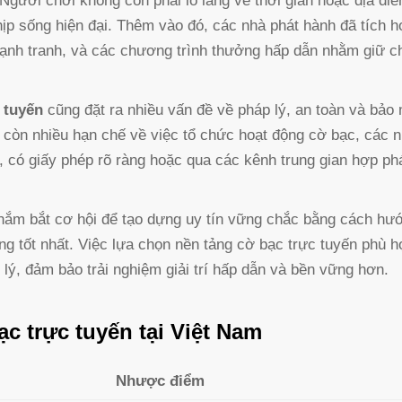
 Người chơi không còn phải lo lắng về thời gian hoặc địa đi
hịp sống hiện đại. Thêm vào đó, các nhà phát hành đã tích 
cạnh tranh, và các chương trình thưởng hấp dẫn nhằm giữ c
 tuyến
cũng đặt ra nhiều vấn đề về pháp lý, an toàn và bảo
n còn nhiều hạn chế về việc tổ chức hoạt động cờ bạc, các 
, có giấy phép rõ ràng hoặc qua các kênh trung gian hợp ph
ắm bắt cơ hội để tạo dựng uy tín vững chắc bằng cách hướ
g tốt nhất. Việc lựa chọn nền tảng cờ bạc trực tuyến phù 
lý, đảm bảo trải nghiệm giải trí hấp dẫn và bền vững hơn.
c trực tuyến tại Việt Nam
Nhược điểm