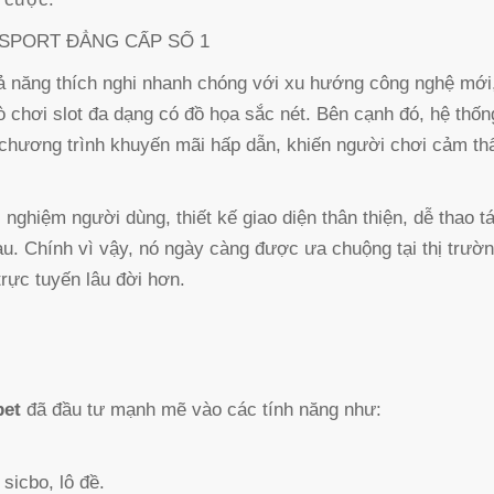
ả năng thích nghi nhanh chóng với xu hướng công nghệ mới,
rò chơi slot đa dạng có đồ họa sắc nét. Bên cạnh đó, hệ thốn
 chương trình khuyến mãi hấp dẫn, khiến người chơi cảm th
 nghiệm người dùng, thiết kế giao diện thân thiện, dễ thao t
au. Chính vì vậy, nó ngày càng được ưa chuộng tại thị trườn
trực tuyến lâu đời hơn.
bet
đã đầu tư mạnh mẽ vào các tính năng như:
 sicbo, lô đề.