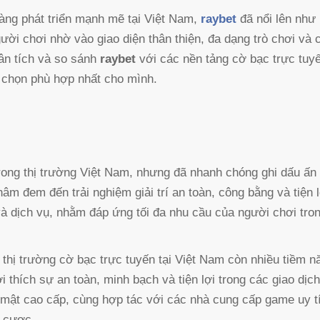
càng phát triển mạnh mẽ tại Việt Nam,
raybet
đã nổi lên như
ười chơi nhờ vào giao diện thân thiện, đa dạng trò chơi và 
hân tích và so sánh
raybet
với các nền tảng cờ bạc trực tuy
 chọn phù hợp nhất cho mình.
trong thị trường Việt Nam, nhưng đã nhanh chóng ghi dấu ấ
m đem đến trải nghiệm giải trí an toàn, công bằng và tiện l
à dịch vụ, nhằm đáp ứng tối đa nhu cầu của người chơi tro
 thị trường cờ bạc trực tuyến tại Việt Nam còn nhiều tiềm n
i thích sự an toàn, minh bạch và tiện lợi trong các giao dịc
 mật cao cấp, cùng hợp tác với các nhà cung cấp game uy t
n cược.