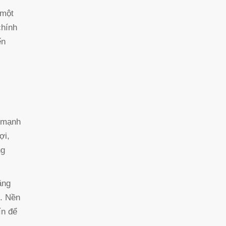
 một
chính
ến
n mạnh
ợi,
ng
ăng
h. Nền
ín để