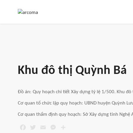
Skip
to
content
Khu đô thị Quỳnh Bá
Đồ án: Quy hoạch chi tiết Xây dựng tỷ lệ 1/500. Khu đô
Cơ quan tổ chức lập quy hoạch: UBND huyện Quỳnh Lư
Cơ quan thẩm định quy hoạch: Sở Xây dựng tỉnh Nghệ 
F
T
E
M
S