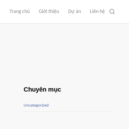
Tìm
Trang chủ
Giới thiệu
Dự án
Liên hệ
kiếm
cho:
Chuyên mục
Uncategorized