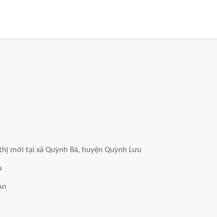
 thị mới tại xã Quỳnh Bá, huyện Quỳnh Lưu
u
An